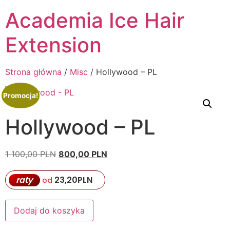
Przejdź
Academia Ice Hair
do
treści
Extension
Strona główna
/
Misc
/ Hollywood – PL
Promocja!
Hollywood – PL
Pierwotna
Aktualna
1 100,00
PLN
800,00
PLN
cena
cena
wynosiła:
wynosi:
raty
23,20
PLN
od
1
800,00 PLN.
100,00 PLN.
ilość
Dodaj do koszyka
Hollywood
-
PL