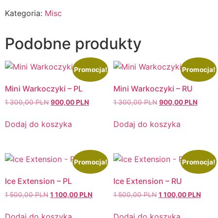
Kategoria:
Misc
Podobne produkty
Promocja!
Promocja!
Mini Warkoczyki – PL
Mini Warkoczyki – RU
Pierwotna
Aktualna
Pierwotna
Aktual
1 300,00
PLN
900,00
PLN
1 300,00
PLN
900,00
PLN
cena
cena
cena
cena
wynosiła:
wynosi:
wynosiła:
wynosi
Dodaj do koszyka
Dodaj do koszyka
1
900,00 PLN.
1
900,0
300,00 PLN.
300,00 PLN.
Promocja!
Promocja!
Ice Extension – PL
Ice Extension – RU
Pierwotna
Aktualna
Pierwotna
Aktua
1 500,00
PLN
1 100,00
PLN
1 500,00
PLN
1 100,00
PLN
cena
cena
cena
cena
wynosiła:
wynosi:
wynosiła:
wynos
Dodaj do koszyka
Dodaj do koszyka